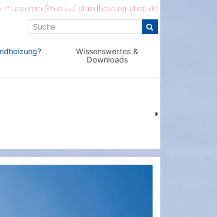
ch in unserem Shop auf
standheizung-shop.de
ndheizung?
Wissenswertes &
Downloads